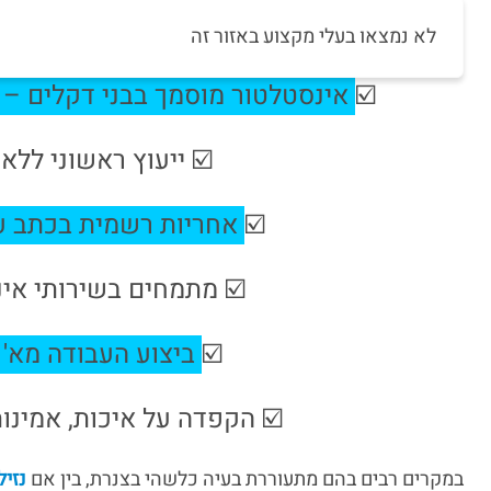
לא נמצאו בעלי מקצוע באזור זה
☑️
אינסטלטור מוסמך בבני דקלים – ש
☑️ ייעוץ ראשוני ללא 
☑️
אחריות רשמית בכתב ע
☑️ מתמחים בשירותי אינ
☑️
ביצוע העבודה מא' ו
☑️ הקפדה על איכות, אמינות 
במקרים רבים בהם מתעוררת בעיה כלשהי בצנרת, בין אם
נזיל