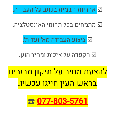
☑️
אחריות רשמית בכתב על העבודה
.
☑️ מתמחים בכל תחומי האינסטלציה.
☑️
ביצוע העבודה מא' ועד ת'.
☑️ הקפדה על איכות ומחיר הוגן.
להצעת מחיר על תיקון מרזבים
בראש העין חייגו עכשיו:
☎️
077-803-5761