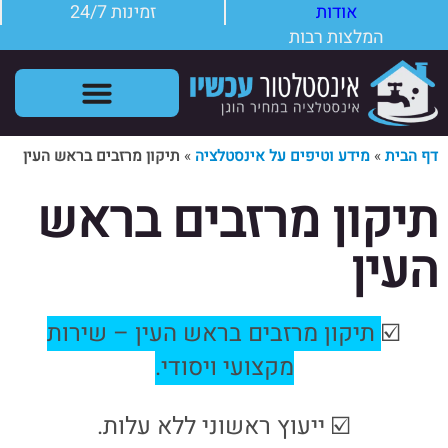
אודות
זמינות 24/7
המלצות רבות
שירותי אינסטלטור
תקלות אינסטלציה
דף הבית
»
מידע וטיפים על אינסטלציה
»
תיקון מרזבים בראש העין
תיקון מרזבים בראש
העין
☑️
תיקון מרזבים בראש העין – שירות
מקצועי ויסודי
.
☑️ ייעוץ ראשוני ללא עלות.