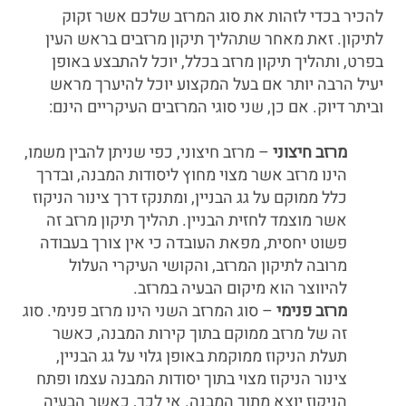
להכיר בכדי לזהות את סוג המרזב שלכם אשר זקוק
לתיקון. זאת מאחר שתהליך תיקון מרזבים בראש העין
בפרט, ותהליך תיקון מרזב בכלל, יוכל להתבצע באופן
יעיל הרבה יותר אם בעל המקצוע יוכל להיערך מראש
וביתר דיוק. אם כן, שני סוגי המרזבים העיקריים הינם:
מרזב חיצוני
– מרזב חיצוני, כפי שניתן להבין משמו,
הינו מרזב אשר מצוי מחוץ ליסודות המבנה, ובדרך
כלל ממוקם על גג הבניין, ומתנקז דרך צינור הניקוז
אשר מוצמד לחזית הבניין. תהליך תיקון מרזב זה
פשוט יחסית, מפאת העובדה כי אין צורך בעבודה
מרובה לתיקון המרזב, והקושי העיקרי העלול
להיווצר הוא מיקום הבעיה במרזב.
מרזב פנימי
– סוג המרזב השני הינו מרזב פנימי. סוג
זה של מרזב ממוקם בתוך קירות המבנה, כאשר
תעלת הניקוז ממוקמת באופן גלוי על גג הבניין,
צינור הניקוז מצוי בתוך יסודות המבנה עצמו ופתח
הניקוז יוצא מתוך המבנה. אי לכך, כאשר הבעיה