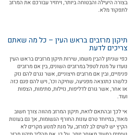
בצורה היעילה והבטוחה ביותר, ויחזיר עבורכם את המרזב
לתפקוד מלא.
תיקון מרזבים בראש העין – כל מה שאתם
צריכים לדעת
כפי שניתן להבין משמו, שירות תיקון מרזבים בראש העין
נועדו על מנת לטפל במרזבים השונים, בין אם מרזבים
פנימיים, ובין אם מרזבים חיצוניים, אשר נגרם להם נזק
כלשהו כתוצאה מפגיעה, שחיקה וכו', ויש להם פגם כזה
או אחר, אשר גורם לדליפות, נזילות, סתימות, הצפות
ועוד.
אי לכך ובהתאם לזאת, תיקון המרזב מהווה צורך חשוב
מאוד, במיוחד טרם עונות החורף הגשומות, אך גם בעונות
הקיץ יש לשים לב למרזב, על מנת למנוע מקרים לא
נעימים במעוד מאוחר יותר. על כן, את תהליך תיקון מרזב